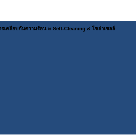
ารเคลือบกันความร้อน & Self-Cleaning & โซล่าเซลล์